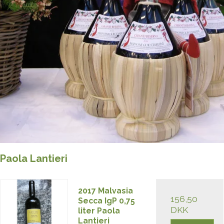
Paola Lantieri
2017 Malvasia
156,50
Secca IgP 0,75
DKK
liter Paola
Lantieri