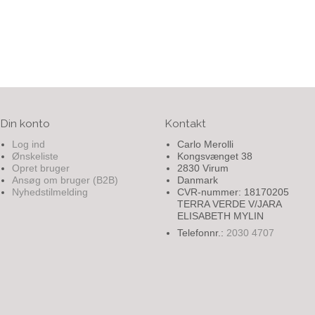
Din konto
Kontakt
Log ind
Carlo Merolli
Ønskeliste
Kongsvænget 38
Opret bruger
2830 Virum
Ansøg om bruger (B2B)
Danmark
Nyhedstilmelding
CVR-nummer: 18170205
TERRA VERDE V/JARA
ELISABETH MYLIN
Telefonnr.:
2030 4707