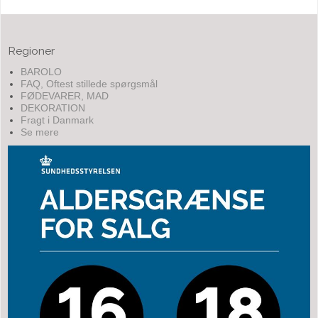
Regioner
BAROLO
FAQ, Oftest stillede spørgsmål
FØDEVARER, MAD
DEKORATION
Fragt i Danmark
Se mere