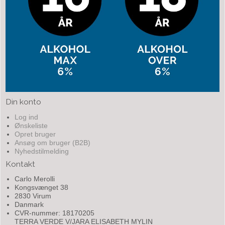
Din konto
Log ind
Ønskeliste
Opret bruger
Ansøg om bruger (B2B)
Nyhedstilmelding
Kontakt
Carlo Merolli
Kongsvænget 38
2830 Virum
Danmark
CVR-nummer: 18170205
TERRA VERDE V/JARA ELISABETH MYLIN