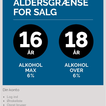
Din konto
Log ind
Ønskeliste
Opret bruger