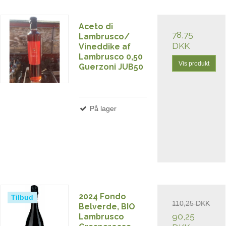
Aceto di
78,75
Lambrusco/
DKK
Vineddike af
Lambrusco 0,50
Vis produkt
Guerzoni JUB50
På lager
2024 Fondo
Tilbud
110,25 DKK
Belverde, BIO
90,25
Lambrusco