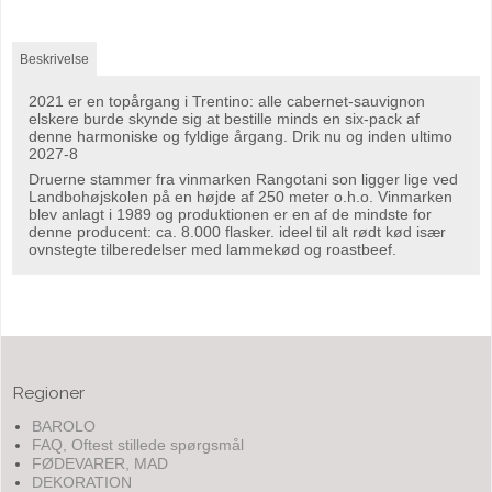
Beskrivelse
2021 er en topårgang i Trentino: alle cabernet-sauvignon
elskere burde skynde sig at bestille minds en six-pack af
denne harmoniske og fyldige årgang. Drik nu og inden ultimo
2027-8
Druerne stammer fra vinmarken Rangotani son ligger lige ved
Landbohøjskolen på en højde af 250 meter o.h.o. Vinmarken
blev anlagt i 1989 og produktionen er en af de mindste for
denne producent: ca. 8.000 flasker. ideel til alt rødt kød især
ovnstegte tilberedelser med lammekød og roastbeef.
Regioner
BAROLO
FAQ, Oftest stillede spørgsmål
FØDEVARER, MAD
DEKORATION