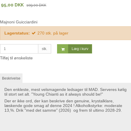
95,00 DKK
109,00 DKK
Majnoni Guicciardini
Lagerstatus:
270
stk.
på lager
stk.
Læg i kurv
Tilføj til ønskeliste
Beskrivelse
Den enkleste, mest velsmagende ledsager til MAD. Serveres kølig
til stort set alt. "Young Chianti as it always should be!"
Der er ikke ord, der kan beskrive den genuine, krystalklare,
læskende gode smag af denne 2024 ! Alkoholkstyrke: moderate
13,%. Drik "med det samme" (2026) og frem til ultimo 2028-29.