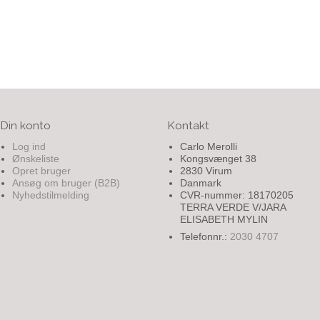
Din konto
Kontakt
Log ind
Carlo Merolli
Ønskeliste
Kongsvænget 38
Opret bruger
2830 Virum
Ansøg om bruger (B2B)
Danmark
Nyhedstilmelding
CVR-nummer: 18170205
TERRA VERDE V/JARA
ELISABETH MYLIN
Telefonnr.:
2030 4707