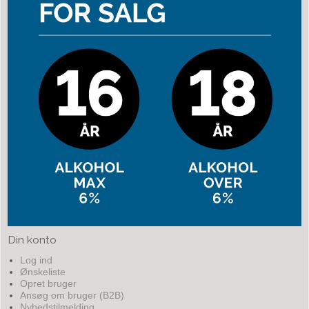
Din konto
Log ind
Ønskeliste
Opret bruger
Ansøg om bruger (B2B)
Nyhedstilmelding