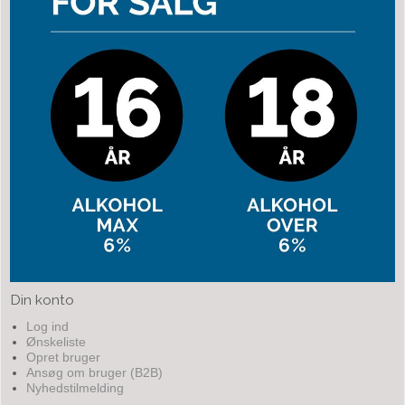
Din konto
Log ind
Ønskeliste
Opret bruger
Ansøg om bruger (B2B)
Nyhedstilmelding