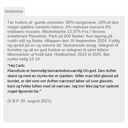
Beskrivelse
Tør hvidvin af gamle vinstokke: 80% sangiovese, 10% af den
meget sjældne canaiolo bianco, 5% malvasia toscana 5%
trebbiano toscano. Alkoholstyrke 13,37% Fra I Veronis
enkeltmark Pianottolo. Parti på 600 flasker. Kun lagring på
rustfri stål og flaske. Aftappen den 16 fseptember 2024. Fyldig
og sprød på en og samme tid. Vedvarende smag. Velegnet til
forretter og alt en god hvidvin er velegnet til samt lettere
tilberedelser af hvidt kød. Holdbarhed: 2023 til 2025. Bør
nydes kølig 12-14.
"Hej Carlo
Pianottolo er temmelig bemærkelsesværdig OG god. Den dufter
skønt og med en styrke der er sjælden. Stiller man blot glasset på
bordet, er det som om duften nærmest løber ud over glassets
kant og fylder luften med sit nærvær. Jeg tror ikke jeg har oplevet
noget lignende før."
(K.B.P. 20. august 2021)