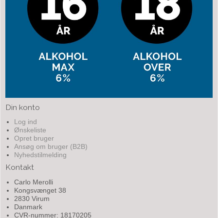
Din konto
Log ind
Ønskeliste
Opret bruger
Ansøg om bruger (B2B)
Nyhedstilmelding
Kontakt
Carlo Merolli
Kongsvænget 38
2830 Virum
Danmark
CVR-nummer: 18170205