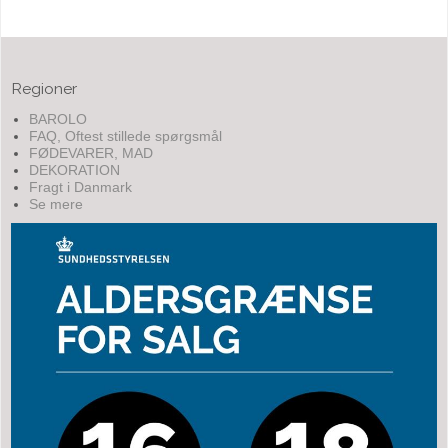
Regioner
BAROLO
FAQ, Oftest stillede spørgsmål
FØDEVARER, MAD
DEKORATION
Fragt i Danmark
Se mere