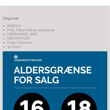
Regioner
BAROLO
FAQ, Oftest stillede spørgsmål
FØDEVARER, MAD
DEKORATION
Fragt i Danmark
Se mere