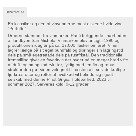
Beskrivelse
En klassiker og den af vinvennerne mest elskede hvide vine.
"Perfetto".
Druerne stammer fra vinmarken Raoti beliggende i nærheden
af landbyen San Michele. Vinmarken blev anlagt i 1990 og
produktionen idag er på ca. 17.000 flasker om året. Vinen
lagrer længe på sit eget bundfald og tilbringer sin lagringstid
dels på små egetræfade dels på rustfristål. Den traditionelle
fremstilling giver en favoritvin der byder på en meget bred vifte
af duft- og smagsindtryk: tør, fyldig med en fin og robust
struktur den gør vinen velegnet til næsten alt: selv de kraftige
fjerkræsretter og retter af hvidtkød vil befinde sig i godt
selskab med denne Pinot Grigio. Holdbarhed: 2023 til
sommer 2027. Serveres kold: 9-12 grader.