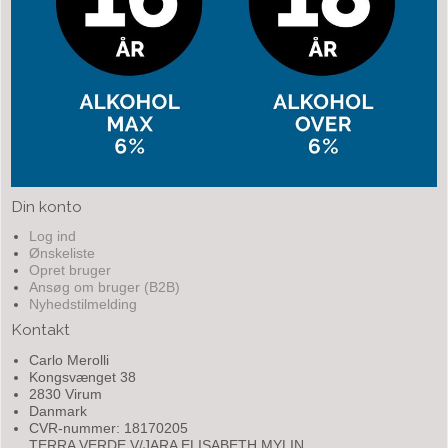
Din konto
Log ind
Ønskeliste
Opret bruger
Ansøg om bruger (B2B)
Nyhedstilmelding
Kontakt
Carlo Merolli
Kongsvænget 38
2830 Virum
Danmark
CVR-nummer: 18170205
TERRA VERDE V/JARA ELISABETH MYLIN