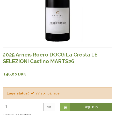
2025 Arneis Roero DOCG La Cresta LE
SELEZIONI Castino MARTS26
146,00 DKK
Lagerstatus:
77
stk.
på lager
stk.
Læg i kurv
Tilføj til ønskeliste