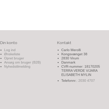
Din konto
Kontakt
Log ind
Carlo Merolli
Ønskeliste
Kongsvænget 38
Opret bruger
2830 Virum
Ansøg om bruger (B2B)
Danmark
Nyhedstilmelding
CVR-nummer: 18170205
TERRA VERDE V/JARA
ELISABETH MYLIN
Telefonnr.:
2030 4707