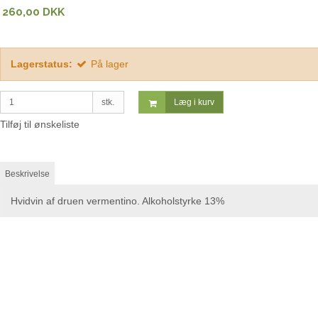
260,00 DKK
Lagerstatus:
På lager
stk.
Læg i kurv
Tilføj til ønskeliste
Beskrivelse
Hvidvin af druen vermentino. Alkoholstyrke 13%