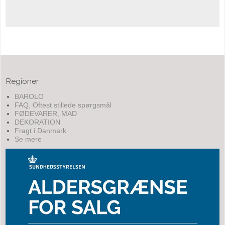
Regioner
BAROLO
FAQ, Oftest stillede spørgsmål
FØDEVARER, MAD
DEKORATION
Fragt i Danmark
Se mere