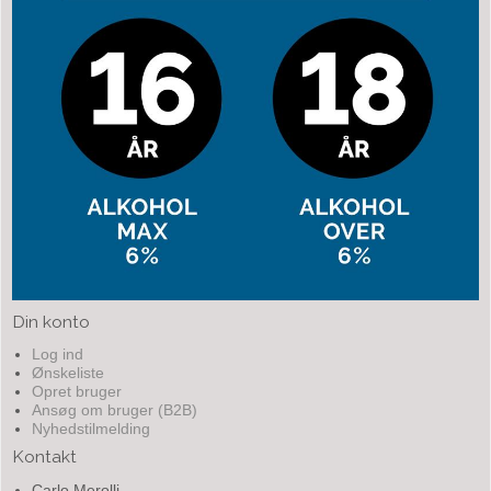
Din konto
Log ind
Ønskeliste
Opret bruger
Ansøg om bruger (B2B)
Nyhedstilmelding
Kontakt
Carlo Merolli