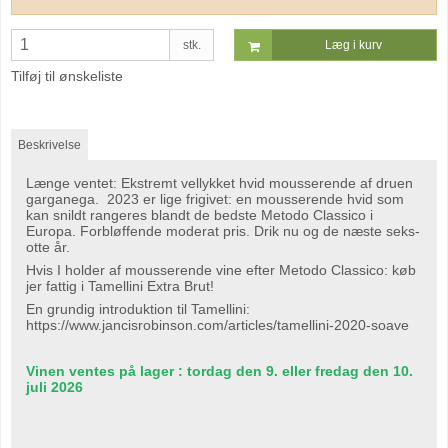
stk.
Læg i kurv
Tilføj til ønskeliste
Beskrivelse
Længe ventet: Ekstremt vellykket hvid mousserende af druen
garganega. 2023 er lige frigivet: en mousserende hvid som
kan snildt rangeres blandt de bedste Metodo Classico i
Europa. Forbløffende moderat pris. Drik nu og de næste seks-
otte år.
Hvis I holder af mousserende vine efter Metodo Classico: køb
jer fattig i Tamellini Extra Brut!
En grundig introduktion til Tamellini:
https://www.jancisrobinson.com/articles/tamellini-2020-soave
Vinen ventes på lager : tordag den 9. eller fredag den 10.
juli 2026