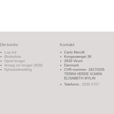
Din konto
Kontakt
Log ind
Carlo Merolli
Ønskeliste
Kongsvænget 38
Opret bruger
2830 Virum
Ansøg om bruger (B2B)
Danmark
Nyhedstilmelding
CVR-nummer: 18170205
TERRA VERDE V/JARA
ELISABETH MYLIN
Telefonnr.:
2030 4707