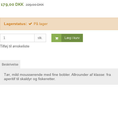
179,00 DKK
229,00 DKK
Lagerstatus:
På lager
stk.
Læg i kurv
Tilføj til ønskeliste
Beskrivelse
Tør, mild mousserende med fine bobler. Allrounder af klasse: fra
aperitif til skaldyr og fiskeretter.