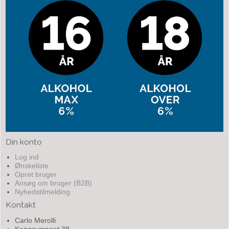
Din konto
Log ind
Ønskeliste
Opret bruger
Ansøg om bruger (B2B)
Nyhedstilmelding
Kontakt
Carlo Merolli
Kongsvænget 38