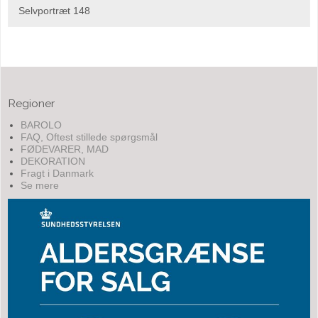
Selvportræt 148
Regioner
BAROLO
FAQ, Oftest stillede spørgsmål
FØDEVARER, MAD
DEKORATION
Fragt i Danmark
Se mere