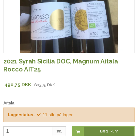
2021 Syrah Sicilia DOC, Magnum Aitala
Rocco AIT25
490,75 DKK
603,75 DKK
Aítala
Lagerstatus:
11
stk.
på lager
stk.
Læg i kurv