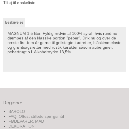
Tilføj til ønskeliste
Beskrivelse
MAGNUM 1,5 liter. Fyldig rødvin af 100% syrah hvis rundme
dæmpes af den klassike portion "peber". Drik nu og over de
næste fire-fem år gerne til grillstegte kødretter, blåskimmeloste
og grøntsagsretter med rustik karakter såsom auberginer,
peberfrugt o.l. Alkoholstyrke 13,5%
Regioner
BAROLO
FAQ, Oftest stillede spørgsmål
FØDEVARER, MAD
DEKORATION