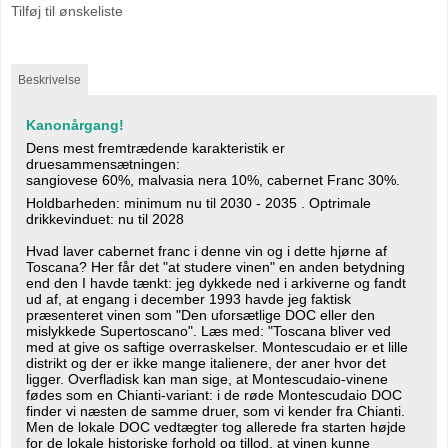
Tilføj til ønskeliste
Beskrivelse
Kanonårgang!
Dens mest fremtrædende karakteristik er
druesammensætningen:
sangiovese 60%, malvasia nera 10%, cabernet Franc 30%.
Holdbarheden: minimum nu til 2030 - 2035 . Optrimale
drikkevinduet: nu til 2028
Hvad laver cabernet franc i denne vin og i dette hjørne af
Toscana? Her får det "at studere vinen" en anden betydning
end den I havde tænkt: jeg dykkede ned i arkiverne og fandt
ud af, at engang i december 1993 havde jeg faktisk
præsenteret vinen som "Den uforsætlige DOC eller den
mislykkede Supertoscano". Læs med: "Toscana bliver ved
med at give os saftige overraskelser. Montescudaio er et lille
distrikt og der er ikke mange italienere, der aner hvor det
ligger. Overfladisk kan man sige, at Montescudaio-vinene
fødes som en Chianti-variant: i de røde Montescudaio DOC
finder vi næsten de samme druer, som vi kender fra Chianti.
Men de lokale DOC vedtægter tog allerede fra starten højde
for de lokale historiske forhold og tillod, at vinen kunne