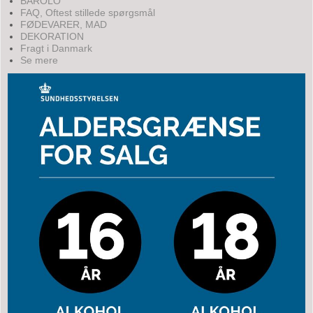
BAROLO
FAQ, Oftest stillede spørgsmål
FØDEVARER, MAD
DEKORATION
Fragt i Danmark
Se mere