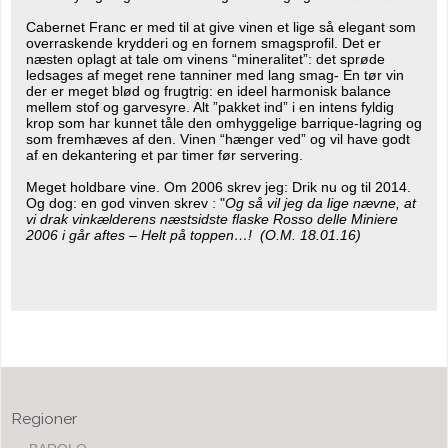
Cabernet Franc er med til at give vinen et lige så elegant som
overraskende krydderi og en fornem smagsprofil. Det er
næsten oplagt at tale om vinens “mineralitet”: det sprøde
ledsages af meget rene tanniner med lang smag- En tør vin
der er meget blød og frugtrig: en ideel harmonisk balance
mellem stof og garvesyre. Alt ”pakket ind” i en intens fyldig
krop som har kunnet tåle den omhyggelige barrique-lagring og
som fremhæves af den. Vinen “hænger ved” og vil have godt
af en dekantering et par timer før servering.
Meget holdbare vine. Om 2006 skrev jeg: Drik nu og til 2014.
Og dog: en god vinven skrev : "
Og så vil jeg da lige nævne, at
vi drak vinkælderens næstsidste flaske Rosso delle Miniere
2006 i går aftes – Helt på toppen…! (O.M. 18.01.16)
Regioner