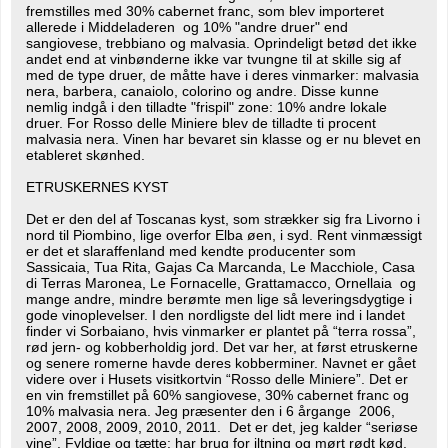
fremstilles med 30% cabernet franc, som blev importeret
allerede i Middeladeren og 10% "andre druer" end
sangiovese, trebbiano og malvasia. Oprindeligt betød det ikke
andet end at vinbønderne ikke var tvungne til at skille sig af
med de type druer, de måtte have i deres vinmarker: malvasia
nera, barbera, canaiolo, colorino og andre. Disse kunne
nemlig indgå i den tilladte "frispil" zone: 10% andre lokale
druer. For Rosso delle Miniere blev de tilladte ti procent
malvasia nera. Vinen har bevaret sin klasse og er nu blevet en
etableret skønhed.
ETRUSKERNES KYST
Det er den del af Toscanas kyst, som strækker sig fra Livorno i
nord til Piombino, lige overfor Elba øen, i syd. Rent vinmæssigt
er det et slaraffenland med kendte producenter som
Sassicaia, Tua Rita, Gajas Ca Marcanda, Le Macchiole, Casa
di Terras Maronea, Le Fornacelle, Grattamacco, Ornellaia og
mange andre, mindre berømte men lige så leveringsdygtige i
gode vinoplevelser. I den nordligste del lidt mere ind i landet
finder vi Sorbaiano, hvis vinmarker er plantet på “terra rossa”,
rød jern- og kobberholdig jord. Det var her, at først etruskerne
og senere romerne havde deres kobberminer. Navnet er gået
videre over i Husets visitkortvin “Rosso delle Miniere”. Det er
en vin fremstillet på 60% sangiovese, 30% cabernet franc og
10% malvasia nera. Jeg præsenter den i 6 årgange 2006,
2007, 2008, 2009, 2010, 2011. Det er det, jeg kalder “seriøse
vine”. Fyldige og tætte: har brug for iltning og mørt rødt kød.