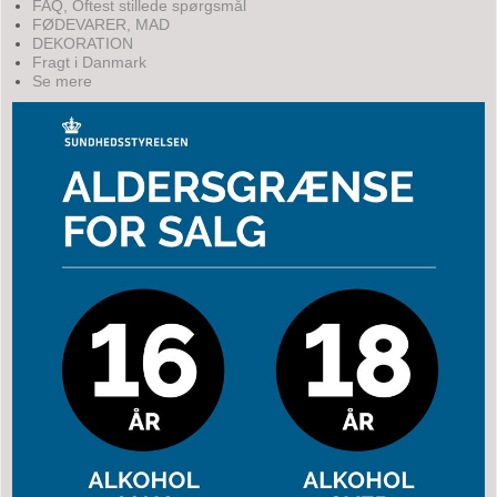
FAQ, Oftest stillede spørgsmål
FØDEVARER, MAD
DEKORATION
Fragt i Danmark
Se mere