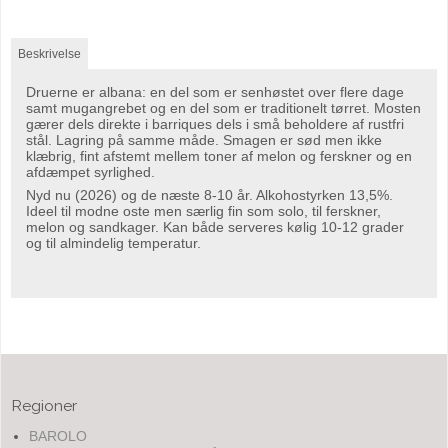
Beskrivelse
Druerne er albana: en del som er senhøstet over flere dage
samt mugangrebet og en del som er traditionelt tørret. Mosten
gærer dels direkte i barriques dels i små beholdere af rustfri
stål. Lagring på samme måde. Smagen er sød men ikke
klæbrig, fint afstemt mellem toner af melon og ferskner og en
afdæmpet syrlighed.
Nyd nu (2026) og de næste 8-10 år. Alkohostyrken 13,5%.
Ideel til modne oste men særlig fin som solo, til ferskner,
melon og sandkager. Kan både serveres kølig 10-12 grader
og til almindelig temperatur.
Regioner
BAROLO