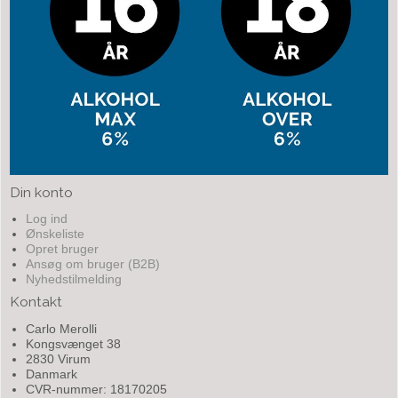
Din konto
Log ind
Ønskeliste
Opret bruger
Ansøg om bruger (B2B)
Nyhedstilmelding
Kontakt
Carlo Merolli
Kongsvænget 38
2830 Virum
Danmark
CVR-nummer: 18170205