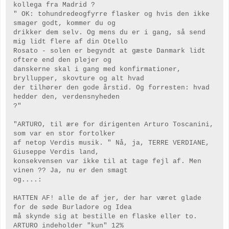
kollega fra Madrid ?
" OK: tohundredeogfyrre flasker og hvis den ikke
smager godt, kommer du og
drikker dem selv. Og mens du er i gang, så send
mig lidt flere af din Otello
Rosato - solen er begyndt at gæste Danmark lidt
oftere end den plejer og
danskerne skal i gang med konfirmationer,
bryllupper, skovture og alt hvad
der tilhører den gode årstid. Og forresten: hvad
hedder den, verdensnyheden
?"
"ARTURO, til ære for dirigenten Arturo Toscanini,
som var en stor fortolker
af netop Verdis musik. " Nå, ja, TERRE VERDIANE,
Giuseppe Verdis land,
konsekvensen var ikke til at tage fejl af. Men
vinen ?? Ja, nu er den smagt
og....:
HATTEN AF! alle de af jer, der har været glade
for de søde Burladore og Idea
må skynde sig at bestille en flaske eller to.
ARTURO indeholder "kun" 12%