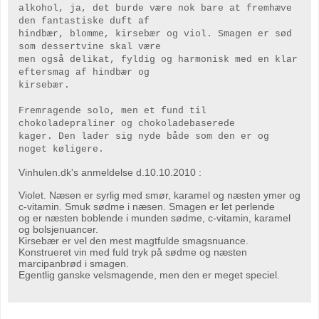
alkohol, ja, det burde være nok bare at fremhæve
den fantastiske duft af
hindbær, blomme, kirsebær og viol. Smagen er sød
som dessertvine skal være
men også delikat, fyldig og harmonisk med en klar
eftersmag af hindbær og
kirsebær.
Fremragende solo, men et fund til
chokoladepraliner og chokoladebaserede
kager. Den lader sig nyde både som den er og
noget køligere.
Vinhulen.dk's anmeldelse d.10.10.2010 :
Violet. Næsen er syrlig med smør, karamel og næsten ymer og
c-vitamin. Smuk sødme i næsen. Smagen er let perlende
og er næsten boblende i munden sødme, c-vitamin, karamel
og bolsjenuancer.
Kirsebær er vel den mest magtfulde smagsnuance.
Konstrueret vin med fuld tryk på sødme og næsten
marcipanbrød i smagen.
Egentlig ganske velsmagende, men den er meget speciel.