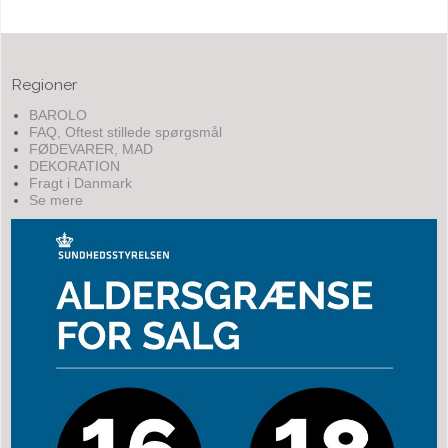
Regioner
BAROLO
FAQ, Oftest stillede spørgsmål
FØDEVARER, MAD
DEKORATION
Fragt i Danmark
Se mere