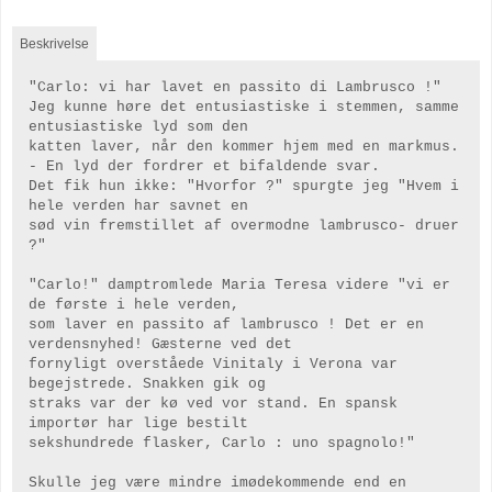
Beskrivelse
"Carlo: vi har lavet en passito di Lambrusco !"
Jeg kunne høre det entusiastiske i stemmen, samme
entusiastiske lyd som den
katten laver, når den kommer hjem med en markmus.
- En lyd der fordrer et bifaldende svar.
Det fik hun ikke: "Hvorfor ?" spurgte jeg "Hvem i
hele verden har savnet en
sød vin fremstillet af overmodne lambrusco- druer
?"
"Carlo!" damptromlede Maria Teresa videre "vi er
de første i hele verden,
som laver en passito af lambrusco ! Det er en
verdensnyhed! Gæsterne ved det
fornyligt overståede Vinitaly i Verona var
begejstrede. Snakken gik og
straks var der kø ved vor stand. En spansk
importør har lige bestilt
sekshundrede flasker, Carlo : uno spagnolo!"
Skulle jeg være mindre imødekommende end en