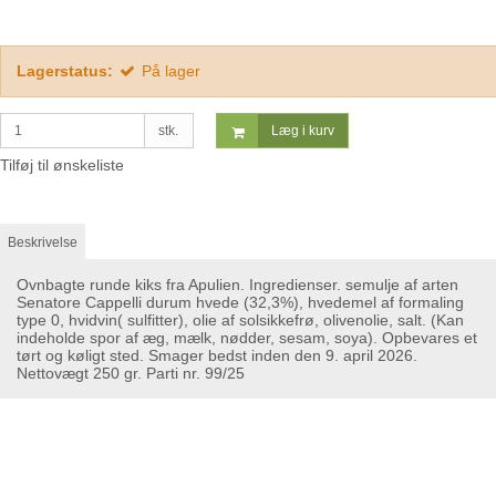
Lagerstatus:
På lager
stk.
Læg i kurv
Tilføj til ønskeliste
Beskrivelse
Ovnbagte runde kiks fra Apulien. Ingredienser. semulje af arten
Senatore Cappelli durum hvede (32,3%), hvedemel af formaling
type 0, hvidvin( sulfitter), olie af solsikkefrø, olivenolie, salt. (Kan
indeholde spor af æg, mælk, nødder, sesam, soya). Opbevares et
tørt og køligt sted. Smager bedst inden den 9. april 2026.
Nettovægt 250 gr. Parti nr. 99/25