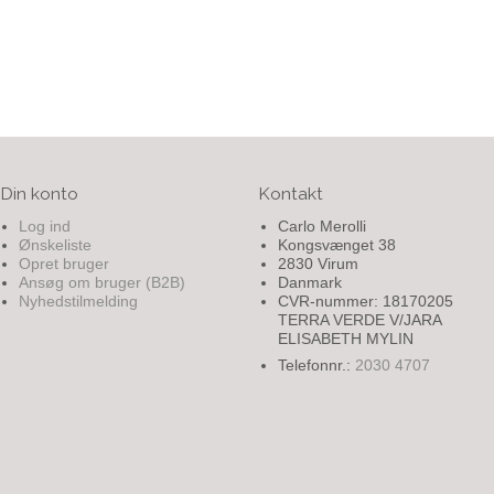
Din konto
Kontakt
Log ind
Carlo Merolli
Ønskeliste
Kongsvænget 38
Opret bruger
2830 Virum
Ansøg om bruger (B2B)
Danmark
Nyhedstilmelding
CVR-nummer: 18170205
TERRA VERDE V/JARA
ELISABETH MYLIN
Telefonnr.:
2030 4707